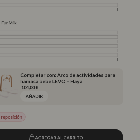
a
l
:
Fur Milk
nic
e
el
ge
ow
Completar con: Arco de actividades para
hamaca bebé LEVO – Haya
104,00 €
AÑADIR
 reposición
AGREGAR AL CARRITO