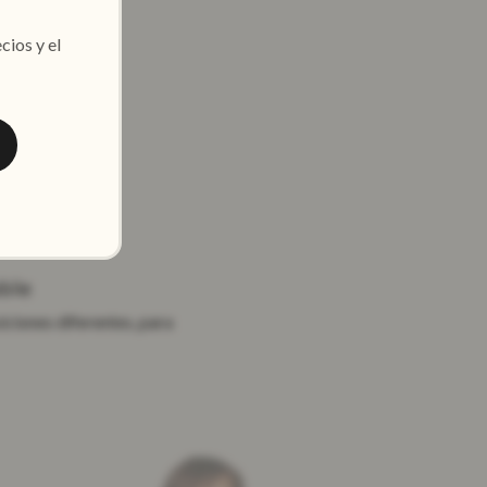
cios y el
da
años
able
iciones diferentes, para