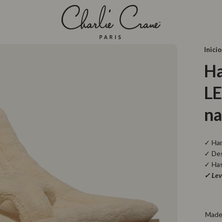
Inicio
Ha
L
na
Ha
Des
Has
Lev
Made