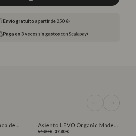
Envío gratuito
a partir de 250 €
Paga en 3 veces sin gastos
con Scalapay
mación
Más información
aca de
Asiento LEVO Organic Madera
de Rose Outlet
Precio
Precio
54,00 €
37,80 €
habitual
de