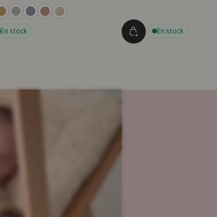
En stock
En stock
to Fur Milk: vuelta al stock a
s de agosto