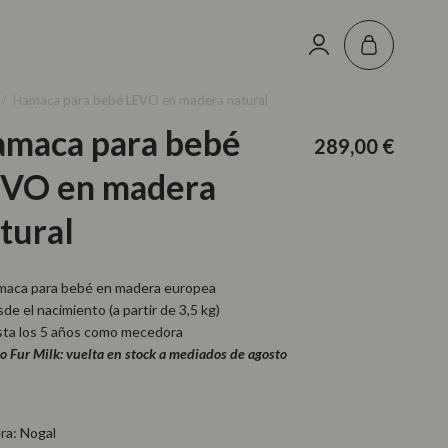
Iniciar
Carrito
sesión
Hamaca para bebé LEVO en madera natural
maca para bebé
Precio
289,00 €
habitual
EVO en madera
tural
maca para bebé en madera europea
de el nacimiento (a partir de 3,5 kg)
ta los 5 años como mecedora
o Fur Milk: vuelta en stock a mediados de agosto
ra:
Nogal