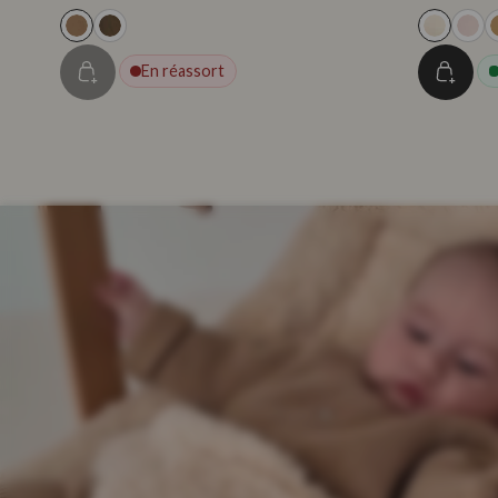
En réassort
Asien
mediado