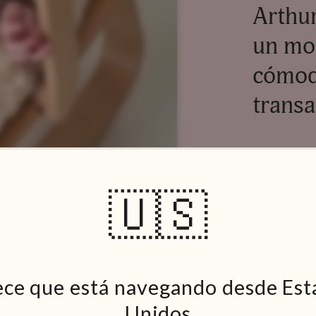
Arthur
un mo
cómod
trans
🇺🇸
ece que está navegando desde Est
Unidos