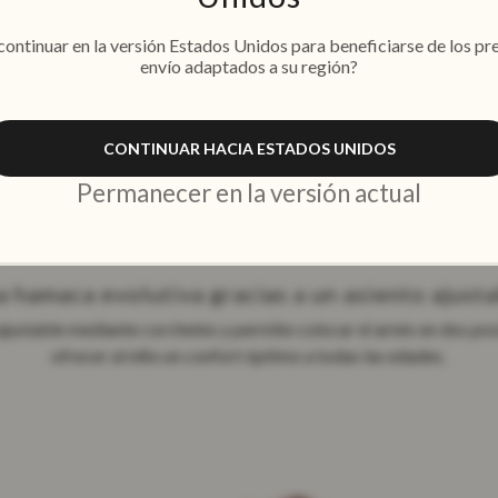
ontinuar en la versión Estados Unidos para beneficiarse de los pre
envío adaptados a su región?
na tumbona para toda la vi
CONTINUAR HACIA ESTADOS UNIDOS
Permanecer en la versión actual
de el nacimiento
Entre 3 y 6 meses
A partir de 2 
 hamaca evolutiva gracias a un asiento ajust
ajustable mediante corchetes y permite colocar el arnés en dos pos
ofrecer al niño un confort óptimo a todas las edades.