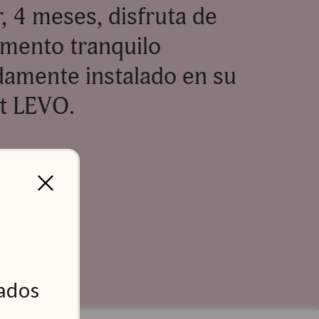
, 4 meses, disfruta de
mento tranquilo
amente instalado en su
at LEVO.
ados