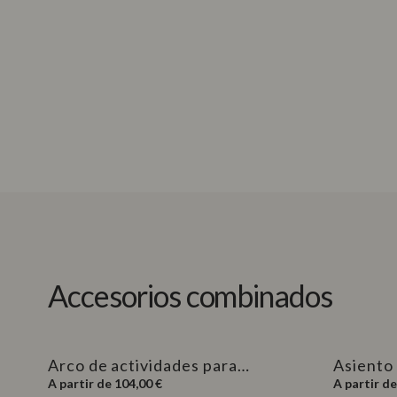
Accesorios combinados
Más información
Arco de actividades para
Asiento
hamaca bebé LEVO
Precio
LEVO
Precio
A partir de 104,00 €
A partir de
habitual
habitual