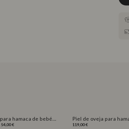
Más información
Más infor
 para hamaca de bebé
Piel de oveja para ham
bebé LEVO
Precio
 54,00 €
119,00 €
habitual